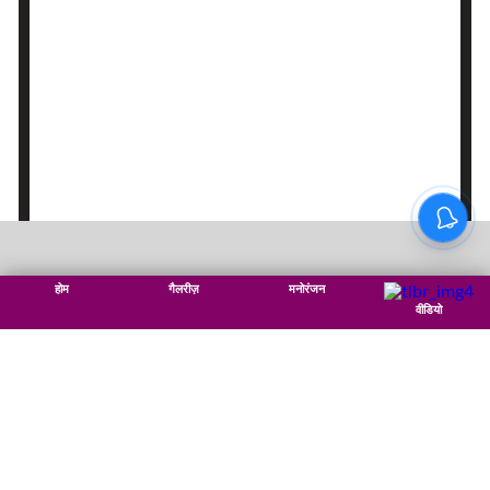
होम
गैलरीज़
मनोरंजन
वीडियो