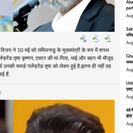
Aka
part
Aug
Sal
परिव
Aug
जय ने 10 मई को तमिलनाडु के मुख्यमंत्री के रूप में शपथ
Gha
लफ्रेंड तृषा कृष्णन, एक्टर की मां-पिता, भाई और बहन भी मौजूद
फफक 
्चा उनकी रूमर्ड गर्लफ्रेंड तृषा को लेकर हुई है.इतना ही नहीं वह
Aug
 हैं.
Usha
एक्ट
र
Aug
दर्द 
हीरो
Aug