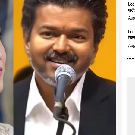
Loc
पार्
Aug
Loc
मेकर
Aug