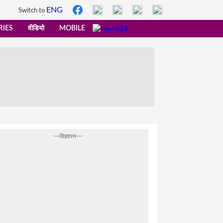
ENG
Switch to
RIES
वीडियो
MOBILE
---विज्ञापन---
वो शानदार...'