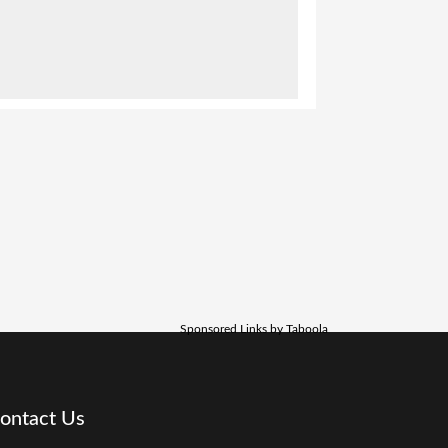
Sponsored Links by Taboola
ontact Us