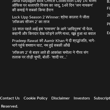
Jana Nayagan Box Office Collection Day 14: बॉक्स
B
ऑफिस पर थलापति विजय का जादू, 14वें दिन ‘जन नायकन’
F
की कमाई ने सबको किया हैरान
2
Lock Upp Season 2 Winner: श्रेया कालरा ने जीता
‘लॉकअप सीजन 2’ का ताज
P
18 साल पहले आई इस ‘रामायण’ के आगे ‘आदिपुरुष’ भी फेल,
E
कहानी और किरदार देख फोड़ने लगेंगे माथा, खूब हुआ था बवाल
Pradeep Rawat को Aamir Khan ने दी श्रद्धांजलि, भागे-
भागे पहुंचे शमशान घाट, नम हुई सबकी आँखें
‘लॉकअप 2’ से बाहर आते ही आकांक्षा चमोला ने गौरव संग
तलाक पर तोड़ी चुप्पी, बोलीं- ‘शादी पर…’
Contact Us
Cookie Policy
Disclaimer
Investors
Subscrip
s Reserved.