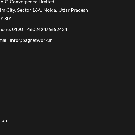
.A.G Convergence Limited
ilm City, Sector 16A, Noida, Uttar Pradesh
01301
hone:
0120 - 4602424/6652424
mail:
info@bagnetwork.in
tion