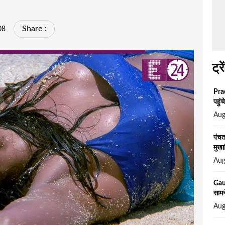
Share :
08
ट्रे
Prad
पहुं
Aug
पंचत
मुखा
Aug
Gau
सामन
Aug