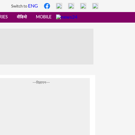
ENG
Switch to
RIES
वीडियो
MOBILE
---विज्ञापन---