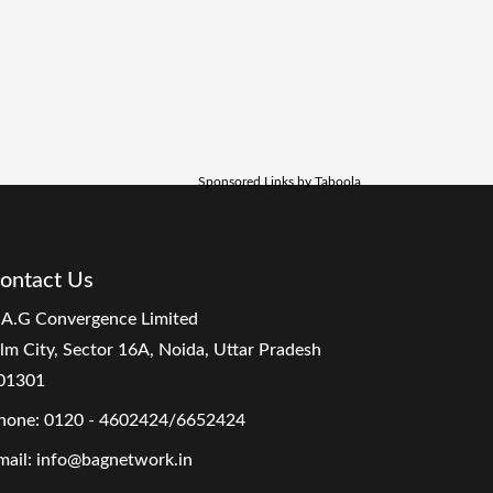
Sponsored Links by Taboola
ontact Us
.A.G Convergence Limited
ilm City, Sector 16A, Noida, Uttar Pradesh
01301
hone:
0120 - 4602424/6652424
mail:
info@bagnetwork.in