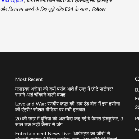
,
Box Office
, वायरल मनोरंजन खबरों और एक्सक्लूसिव इंटरव्यू से
जा और दिलचस्प खबरों के लिए जुड़े रहिए E24 के साथ। Follow
C
Most Recent
मलाइका अरोड़ा को क्यों पसंद आते हैं उम्र में छोटे पार्टनर?
B
सामने आई चौंकाने वाली वजह
F
Love and War: रणबीर कपूर की ‘लव एंड वॉर’ में इस हसीना
2
की एंट्री? सोशल मीडिया पर मची हलचल
P
20 की उम्र में दुनिया को अलविदा कह गईं ये फेमस इंफ्लुएंसर, 3
साल तक लड़ी कैंसर से जंग
E
Entertainment News Live: ‘आर्यभट्ट का जीरो’ से