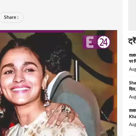
Share :
ट्रे
तलाक
पर फ
Aug
Sha
दिल,
Aug
तला
Khan
Aug