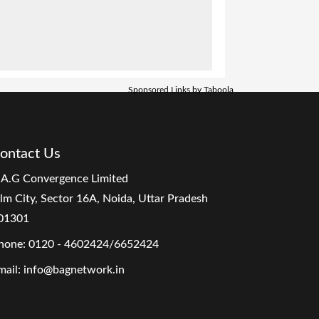
Sponsored Links by Taboola
ontact Us
.A.G Convergence Limited
ilm City, Sector 16A, Noida, Uttar Pradesh
01301
hone:
0120 - 4602424/6652424
mail:
info@bagnetwork.in