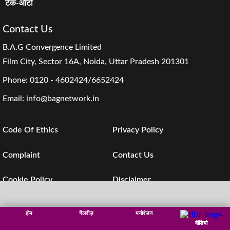
टेक-ऑटो
Contact Us
B.A.G Convergence Limited
Film City, Sector 16A, Noida, Uttar Pradesh 201301
Phone:
0120 - 4602424/6652424
Email:
info@bagnetwork.in
Code Of Ethics
Privacy Policy
Complaint
Contact Us
Cookie Policy
Disclaimer
Investors
Subscription
होम
गैलरीज़
मनोरंजन
वीडियो
© B.A.G Convergence Limited. 2026 : All Rights Reserved.