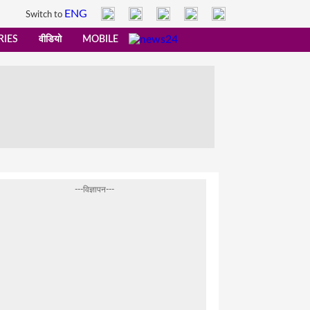
ENG
Switch to
RIES
वीडियो
MOBILE
---विज्ञापन---