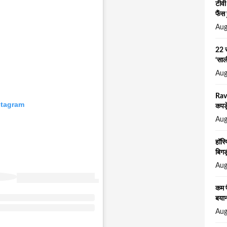
टीवी
फैंस 
Aug
22 स
‘सा
Aug
Rav
stagram
कपड़
Aug
हॉस्
बिगड़
Aug
कम प
बया
Aug