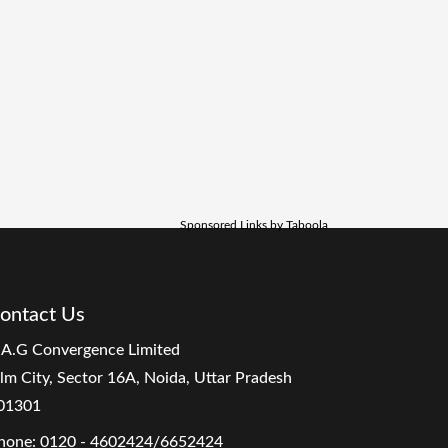
Sponsored Links by Taboola
ontact Us
.A.G Convergence Limited
ilm City, Sector 16A, Noida, Uttar Pradesh
01301
hone:
0120 - 4602424/6652424