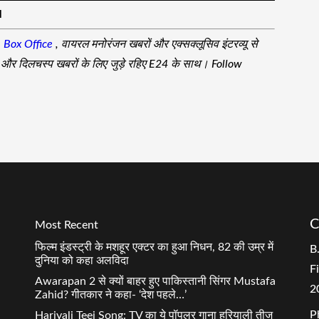
M
,
Box Office
, वायरल मनोरंजन खबरों और एक्सक्लूसिव इंटरव्यू से
जा और दिलचस्प खबरों के लिए जुड़े रहिए E24 के साथ। Follow
C
Most Recent
फिल्म इंडस्ट्री के मशहूर एक्टर का हुआ निधन, 82 की उम्र में
B
दुनिया को कहा अलविदा
F
Awarapan 2 से क्यों बाहर हुए पाकिस्तानी सिंगर Mustafa
2
Zahid? गीतकार ने कहा- ‘देश पहले…’
P
Hariyali Teej Song: TV का ये पॉपुलर गाना हरियाली तीज