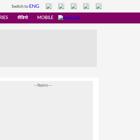
ENG
Switch to
RIES
वीडियो
MOBILE
---विज्ञापन---