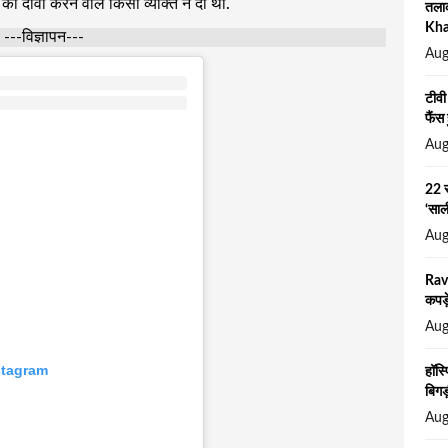
 का दावा करने वाले किसी व्यक्ति ने दी थी.
तला
Khan
---विज्ञापन---
Aug
टीवी
फैंस 
Aug
22 स
‘सा
Aug
Rav
कपड़
Aug
stagram
हॉस्
बिगड़
Aug