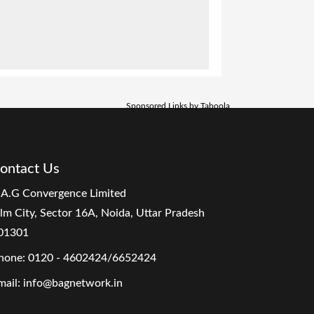
Sponsored Links by Taboola
ontact Us
.A.G Convergence Limited
ilm City, Sector 16A, Noida, Uttar Pradesh
01301
hone:
0120 - 4602424/6652424
mail:
info@bagnetwork.in