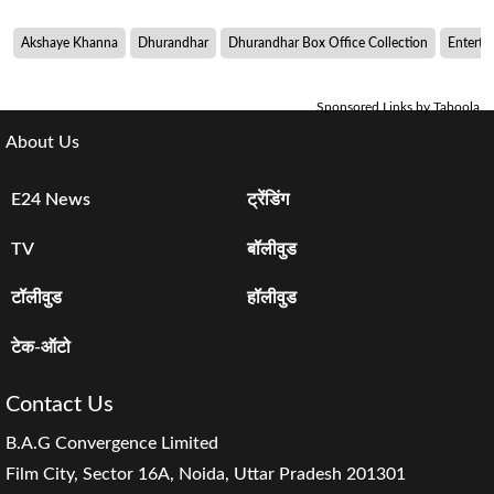
Akshaye Khanna
Dhurandhar
Dhurandhar Box Office Collection
Enterta
Sponsored Links by Taboola
About Us
E24 News
ट्रेंडिंग
TV
बॉलीवुड
टॉलीवुड
हॉलीवुड
टेक-ऑटो
Contact Us
B.A.G Convergence Limited
Film City, Sector 16A, Noida, Uttar Pradesh 201301