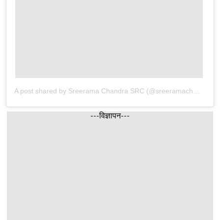
A post shared by Sreerama Chandra SRC (@sreeramachandra5)
---विज्ञापन---