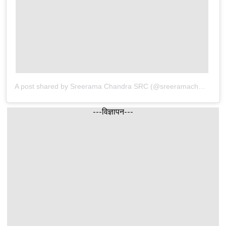
A post shared by Sreerama Chandra SRC (@sreeramachandra5)
---विज्ञापन---