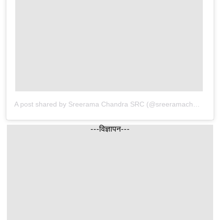
A post shared by Sreerama Chandra SRC (@sreeramachandra5)
---विज्ञापन---