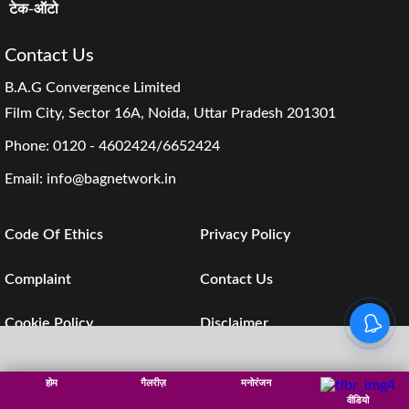
टेक-ऑटो
Contact Us
B.A.G Convergence Limited
Film City, Sector 16A, Noida, Uttar Pradesh 201301
Phone:
0120 - 4602424/6652424
Email:
info@bagnetwork.in
Code Of Ethics
Privacy Policy
Complaint
Contact Us
Cookie Policy
Disclaimer
Investors
Subscription
होम
गैलरीज़
मनोरंजन
वीडियो
© B.A.G Convergence Limited. 2026 : All Rights Reserved.