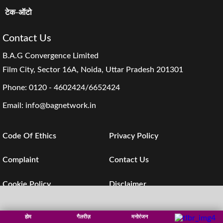
टेक-ऑटो
Contact Us
B.A.G Convergence Limited
Film City, Sector 16A, Noida, Uttar Pradesh 201301
Phone:
0120 - 4602424/6652424
Email:
info@bagnetwork.in
Code Of Ethics
Privacy Policy
Complaint
Contact Us
Cookie Policy
Disclaimer
Investors
Subscription
होम
गैलरीज़
मनोरंजन