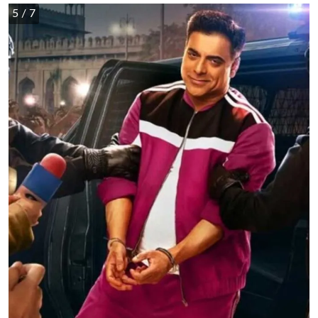
5
/ 7