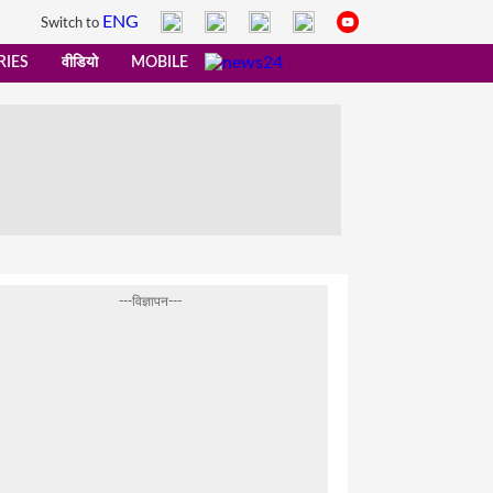
ENG
Switch to
RIES
वीडियो
MOBILE
---विज्ञापन---
आए इतने