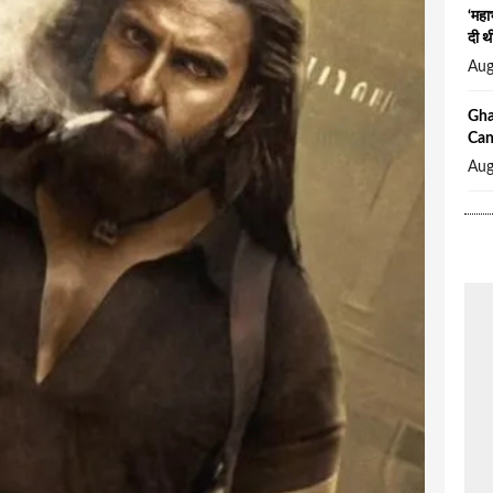
‘महा
दी थी
Aug
Ghaj
Canc
Aug