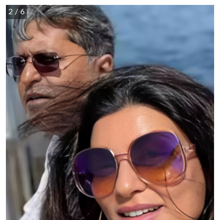
2
/ 6